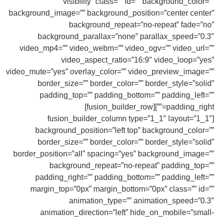
visibility” class=”” id=”” background_color=””
background_image=”” background_position=”center center”
background_repeat=”no-repeat” fade=”no”
background_parallax=”none” parallax_speed=”0.3″
video_mp4=”” video_webm=”” video_ogv=”” video_url=””
video_aspect_ratio=”16:9″ video_loop=”yes”
video_mute=”yes” overlay_color=”” video_preview_image=””
border_size=”” border_color=”” border_style=”solid”
padding_top=”” padding_bottom=”” padding_left=””
padding_right=””][fusion_builder_row]
[fusion_builder_column type=”1_1″ layout=”1_1″
background_position=”left top” background_color=””
border_size=”” border_color=”” border_style=”solid”
border_position=”all” spacing=”yes” background_image=””
background_repeat=”no-repeat” padding_top=””
padding_right=”” padding_bottom=”” padding_left=””
margin_top=”0px” margin_bottom=”0px” class=”” id=””
animation_type=”” animation_speed=”0.3″
animation_direction=”left” hide_on_mobile=”small-